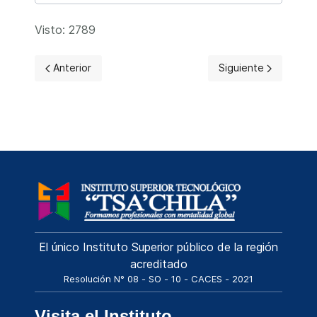
Visto: 2789
Artículo anterior: Tecnología Superior en en Contabilidad 
Artículo siguiente: 
Anterior
Siguiente
El único Instituto Superior público de la región
acreditado
Resolución N° 08 - SO - 10 - CACES - 2021
Visita el Instituto