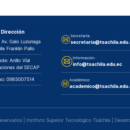
Dirección
Secretaría:
 Av. Galo Luzuriaga
secretaria@tsachila.edu
lle Franklin Pallo
Información:
de: Anillo Víal
info@tsachila.edu.ec
laciones del SECAP
no: 0985007514
Académico:
academico@tsachila.edu.
eservados |
Instituto Superior Tecnológico Tsáchila
| Desarr