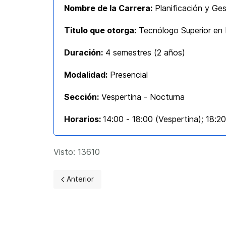
Nombre de la Carrera:
Planificación y Ges
Titulo que otorga:
Tecnólogo Superior en P
Duración:
4 semestres (
2 años)
Modalidad:
Presencial
Sección:
Vespertina - Nocturna
Horarios:
14:00 - 18:00 (Vespertina); 18:2
Visto: 13610
Artículo anterior: Tecnología Superior en Logísti
Anterior