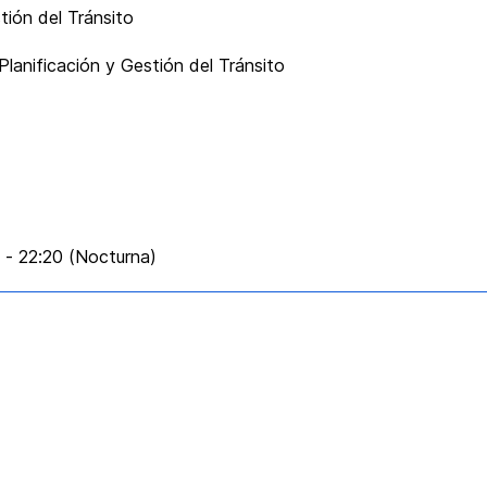
tión del Tránsito
lanificación y Gestión del Tránsito
0 - 22:20 (Nocturna)
ca y Transporte