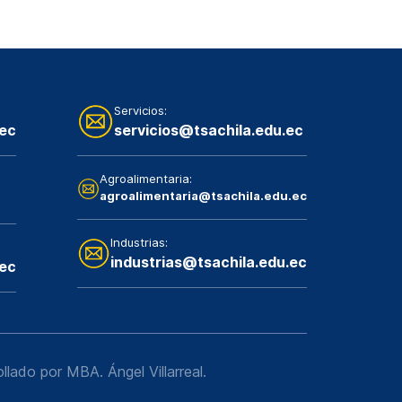
Servicios:
.ec
servicios@tsachila.edu.ec
Agroalimentaria:
agroalimentaria@tsachila.edu.ec
Industrias:
industrias@tsachila.edu.ec
ec
ollado por MBA. Ángel Villarreal.