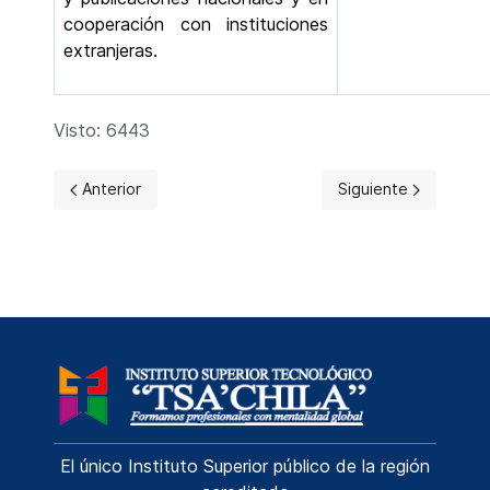
cooperación con instituciones
extranjeras.
Visto: 6443
Artículo anterior: Estructura Institucional
Artículo siguiente: C
Anterior
Siguiente
El único Instituto Superior público de la región