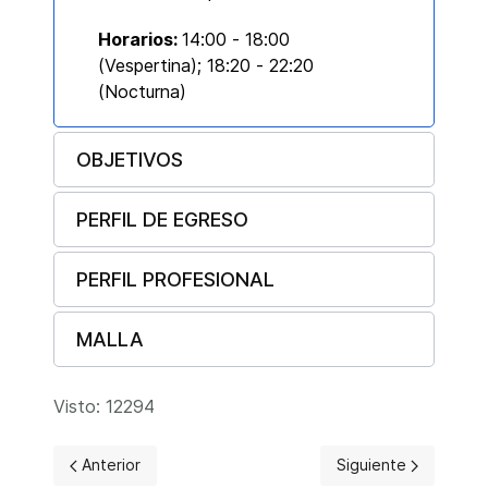
Horarios:
14:00 - 18:00
(Vespertina); 18:20 - 22:20
(Nocturna)
OBJETIVOS
PERFIL DE EGRESO
PERFIL PROFESIONAL
MALLA
Visto: 12294
Artículo anterior: Informe de Rendición de Cuentas 2022
Artículo siguiente: 
Anterior
Siguiente