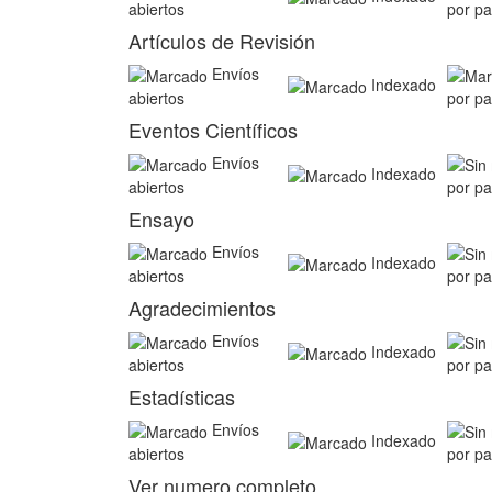
abiertos
por pa
Artículos de Revisión
Envíos
Indexado
abiertos
por pa
Eventos Científicos
Envíos
Indexado
abiertos
por pa
Ensayo
Envíos
Indexado
abiertos
por pa
Agradecimientos
Envíos
Indexado
abiertos
por pa
Estadísticas
Envíos
Indexado
abiertos
por pa
Ver numero completo