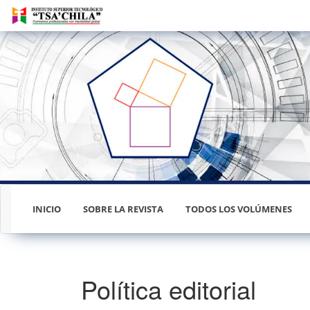
Navegación
principal
Contenido
principal
Barra
lateral
INICIO
SOBRE LA REVISTA
TODOS LOS VOLÚMENES
Política editorial