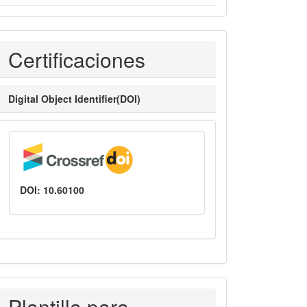
Certificaciones
Certificaciones
Digital Object Identifier(DOI)
DOI: 10.60100
PLANTILLASAUTORES
Plantilla para