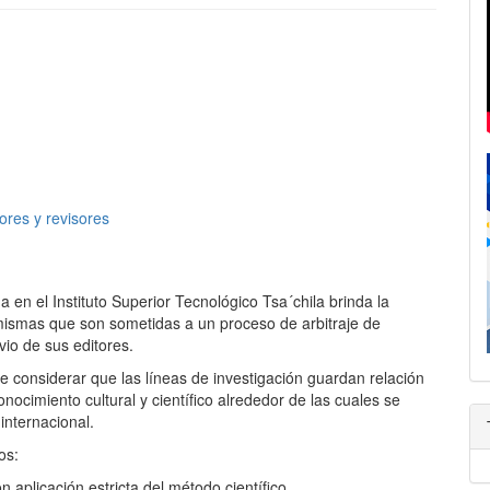
CONTACTO
ENVÍOS
DECLARACIÓN DE PRIVACIDAD
POLÍTICA EDITORIAL
ores y revisores
a en el Instituto Superior Tecnológico Tsa´chila brinda la
mismas que son sometidas a un proceso de arbitraje de
vio de sus editores.
 de considerar que las líneas de investigación guardan relación
ocimiento cultural y científico alrededor de las cuales se
internacional.
os:
n aplicación estricta del método científico.