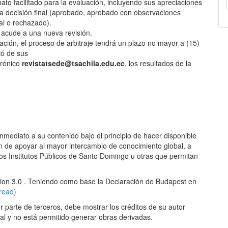
rmato facilitado para la evaluación, incluyendo sus apreciaciones
na decisión final (aprobado, aprobado con observaciones
l o rechazado).
e acude a una nueva revisión.
ción, el proceso de arbitraje tendrá un plazo no mayor a (15)
ió de sus
trónico
revistatsede@tsachila.edu.ec
, los resultados de la
nmediato a su contenido bajo el principio de hacer disponible
fin de apoyar al mayor intercambio de conocimiento global, a
os Institutos Públicos de Santo Domingo u otras que permitan
ion 3.0
. Teniendo como base la Declaración de Budapest en
read)
or parte de terceros, debe mostrar los créditos de su autor
al y no está permitido generar obras derivadas.