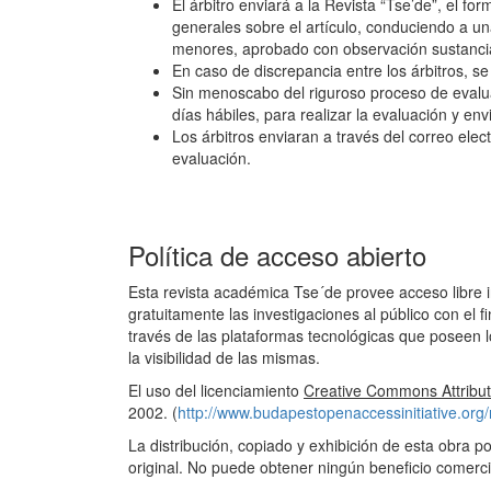
El árbitro enviará a la Revista “Tse’de”, el fo
generales sobre el artículo, conduciendo a u
menores, aprobado con observación sustancia
En caso de discrepancia entre los árbitros, s
Sin menoscabo del riguroso proceso de evalua
días hábiles, para realizar la evaluación y env
Los árbitros enviaran a través del correo elec
evaluación.
Política de acceso abierto
Esta revista académica Tse´de provee acceso libre i
gratuitamente las investigaciones al público con el 
través de las plataformas tecnológicas que poseen l
la visibilidad de las mismas.
El uso del licenciamiento
Creative Commons Attribut
2002. (
http://www.budapestopenaccessinitiative.org/
La distribución, copiado y exhibición de esta obra p
original. No puede obtener ningún beneficio comerci