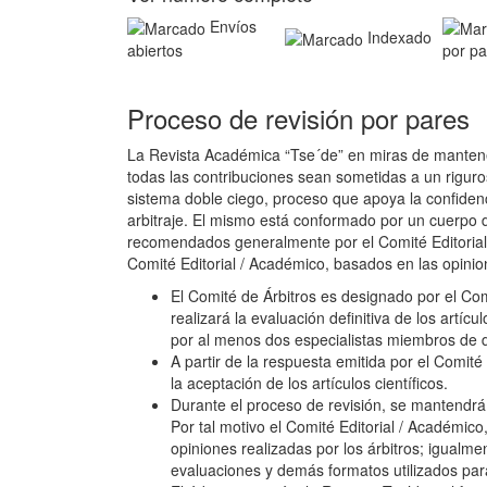
Envíos
Indexado
abiertos
por pa
Proceso de revisión por pares
La Revista Académica “Tse´de” en miras de mantener 
todas las contribuciones sean sometidas a un rigur
sistema doble ciego, proceso que apoya la confidenci
arbitraje. El mismo está conformado por un cuerpo d
recomendados generalmente por el Comité Editorial 
Comité Editorial / Académico, basados en las opinion
El Comité de Árbitros es designado por el Co
realizará la evaluación definitiva de los artícu
por al menos dos especialistas miembros de di
A partir de la respuesta emitida por el Comité
la aceptación de los artículos científicos.
Durante el proceso de revisión, se mantendrá 
Por tal motivo el Comité Editorial / Académic
opiniones realizadas por los árbitros; igualmen
evaluaciones y demás formatos utilizados para