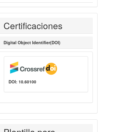
Certificaciones
Certificaciones
Digital Object Identifier(DOI)
DOI: 10.60100
PLANTILLASAUTORES
Plantilla para