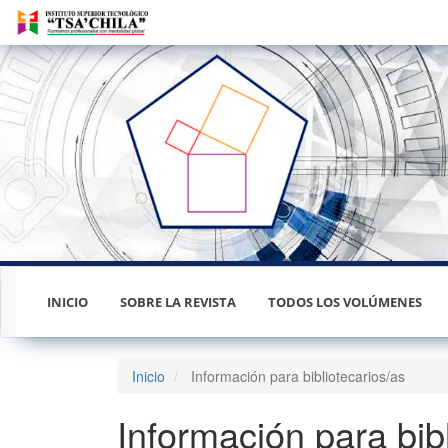
Navegación
principal
Contenido
principal
Barra
lateral
INICIO
SOBRE LA REVISTA
TODOS LOS VOLÚMENES
Inicio
Información para bibliotecarios/as
Información para bib