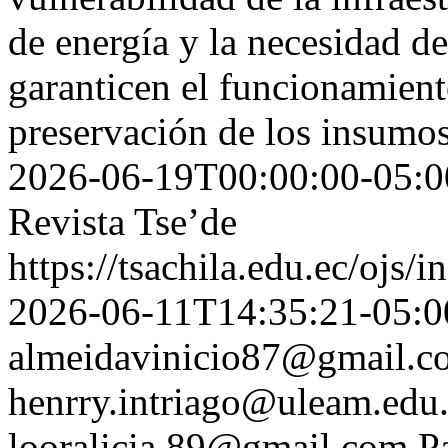
de energía y la necesidad d
garanticen el funcionamiento
preservación de los insumo
2026-06-19T00:00:00-05:0
Revista Tse’de
https://tsachila.edu.ec/ojs
2026-06-11T14:35:21-05:0
almeidavinicio87@gmail.c
henrry.intriago@uleam.edu
looralicia.89@gmail.com
P