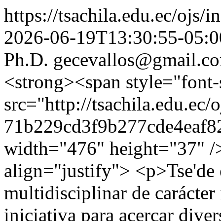
https://tsachila.edu.ec/ojs
2026-06-19T13:30:55-05:0
Ph.D.
gecevallos@gmail.c
<strong><span style="font
src="http://tsachila.edu.ec/
71b229cd3f9b277cde4eaf82
width="476" height="37" /
align="justify"> <p>Tse'de e
multidisciplinar de carácte
iniciativa para acercar diver