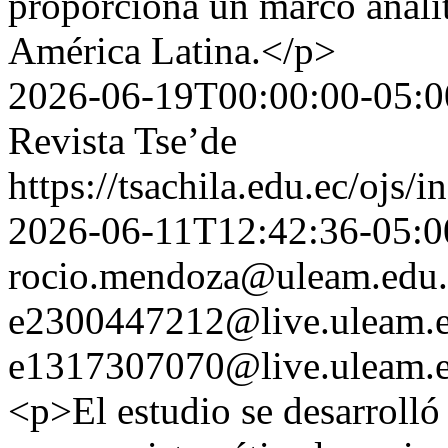
proporciona un marco analít
América Latina.</p>
2026-06-19T00:00:00-05:0
Revista Tse’de
https://tsachila.edu.ec/ojs
2026-06-11T12:42:36-05:0
rocio.mendoza@uleam.edu.
e2300447212@live.uleam.e
e1317307070@live.uleam.e
<p>El estudio se desarrolló 