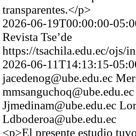
transparentes.</p>
2026-06-19T00:00:00-05:0
Revista Tse’de
https://tsachila.edu.ec/ojs
2026-06-11T14:13:15-05:0
jacedenog@ube.edu.ec
Mer
mmsanguchoq@ube.edu.ec
Jjmedinam@ube.edu.ec
Lor
Ldboderoa@ube.edu.ec
<p>El presente estudio tuv