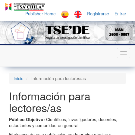
Navegación
principal
Publisher Home
Registrarse
Entrar
Contenido
principal
Barra
lateral
Toggl
naviga
Inicio
Información para lectores/as
Información para
lectores/as
Público Objetivo:
Científicos, investigadores, docentes,
estudiantes y comunidad en general.
El alcance de esta publicación se determina gracias a