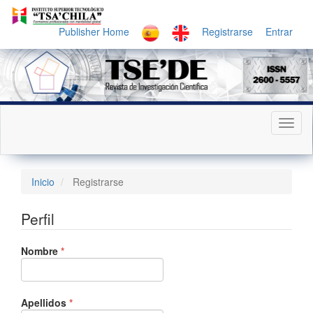
Navegación
principal
Publisher Home
Registrarse
Entrar
Contenido
principal
Barra
lateral
Toggl
naviga
Inicio
Registrarse
Perfil
Obligatorio
Nombre
*
Obligatorio
Apellidos
*