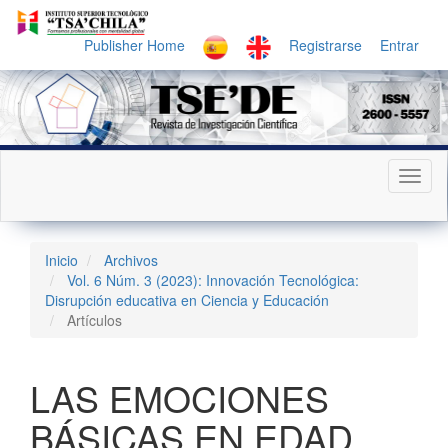
Navegación
principal
Publisher Home
Registrarse
Entrar
Contenido
principal
Barra
lateral
Toggl
naviga
Inicio
Archivos
Vol. 6 Núm. 3 (2023): Innovación Tecnológica:
Disrupción educativa en Ciencia y Educación
Artículos
LAS EMOCIONES
BÁSICAS EN EDAD