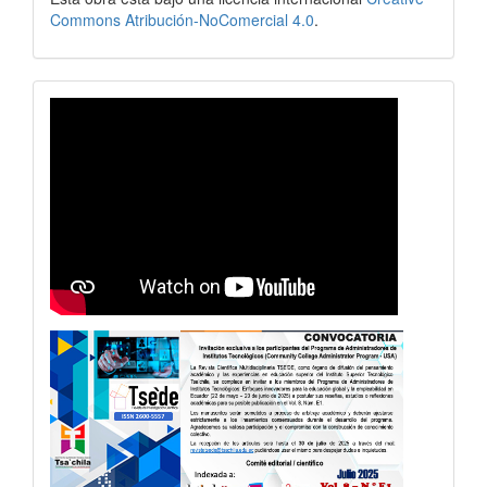
Commons Atribución-NoComercial 4.0
.
revistavideo