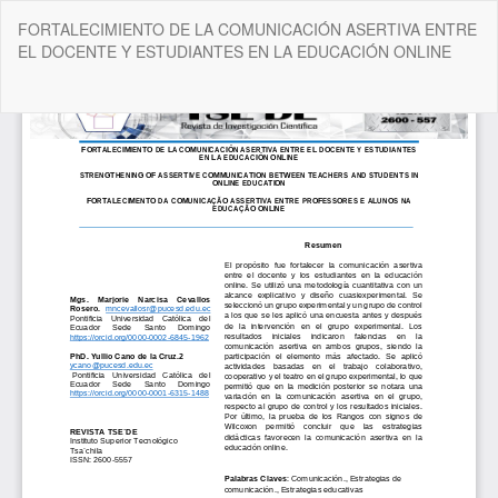
Volver
FORTALECIMIENTO DE LA COMUNICACIÓN ASERTIVA ENTRE
a
EL DOCENTE Y ESTUDIANTES EN LA EDUCACIÓN ONLINE
los
detalles
del
De
De
artículo
P